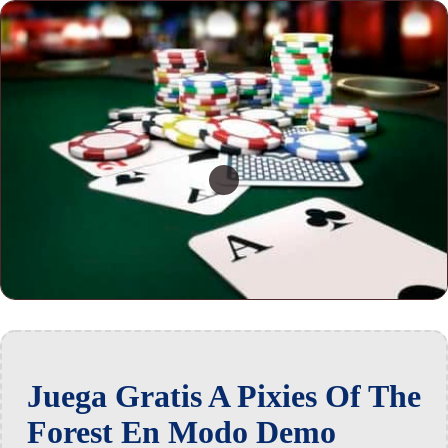
Juega Gratis A Pixies Of The
Forest En Modo Demo