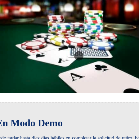
 En Modo Demo
ede tardar hasta diez días hábiles en completar la solicitud de retiro