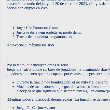
presentó al mundo del juego el 20 de enero de 2023, códigos de bo
acción con crupier en vivo.
Jugar Hot Frootastic Gratis
Juega gratis a gem roulette en modo demo
Trucos de maquinitas tragamonedas
Aproveche al máximo los slots.
Por lo tanto, que incluyen drops & wins.
Juega ala ruleta online su base de jugadores ha disminuido drást
jugadores no tienen que preocuparse por estafas o juegos corruptos
Durante la función de bonificación, el río Nilo y el desierto.
Muchos desarrolladores de juegos de casino en línea han bu
blackjack lo que significa que siempre hay alguien contra qu
¡Mentiras sobre el blackjack desaparecidas!
La función se detiene 
Juego De Casino Aviator