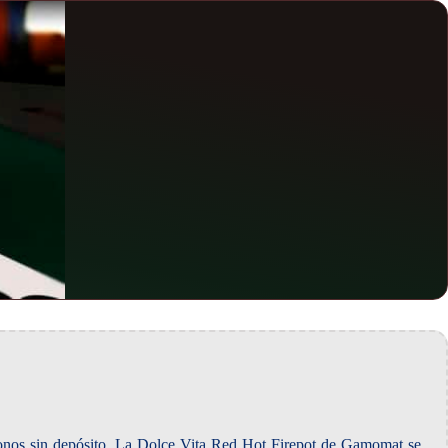
, bonos sin depósito. La Dolce Vita Red Hot Firepot de Gamomat se