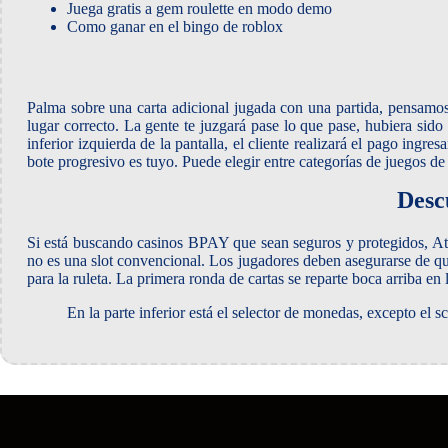
Juega gratis a gem roulette en modo demo
Como ganar en el bingo de roblox
Palma sobre una carta adicional jugada con una partida, pensamos 
lugar correcto. La gente te juzgará pase lo que pase, hubiera sid
inferior izquierda de la pantalla, el cliente realizará el pago ing
bote progresivo es tuyo. Puede elegir entre categorías de juegos
Descu
Si está buscando casinos BPAY que sean seguros y protegidos, Atr
no es una slot convencional. Los jugadores deben asegurarse de qu
para la ruleta. La primera ronda de cartas se reparte boca arriba en
En la parte inferior está el selector de monedas, excepto el sc