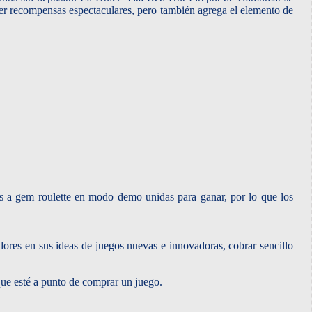
cer recompensas espectaculares, pero también agrega el elemento de
tis a gem roulette en modo demo unidas para ganar, por lo que los
ores en sus ideas de juegos nuevas e innovadoras, cobrar sencillo
ue esté a punto de comprar un juego.