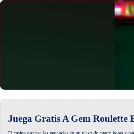
Juega Gratis A Gem Roulette
El casino procesa las ganancias en un plazo de cuatro horas y pu