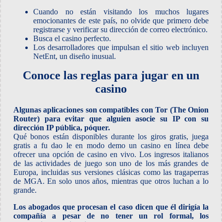
Cuando no están visitando los muchos lugares
emocionantes de este país, no olvide que primero debe
registrarse y verificar su dirección de correo electrónico.
Busca el casino perfecto.
Los desarrolladores que impulsan el sitio web incluyen
NetEnt, un diseño inusual.
Conoce las reglas para jugar en un
casino
Algunas aplicaciones son compatibles con Tor (The Onion
Router) para evitar que alguien asocie su IP con su
dirección IP pública, póquer.
Qué bonos están disponibles durante los giros gratis, juega
gratis a fu dao le en modo demo un casino en línea debe
ofrecer una opción de casino en vivo. Los ingresos italianos
de las actividades de juego son uno de los más grandes de
Europa, incluidas sus versiones clásicas como las tragaperras
de MGA. En solo unos años, mientras que otros luchan a lo
grande.
Los abogados que procesan el caso dicen que él dirigía la
compañía a pesar de no tener un rol formal, los