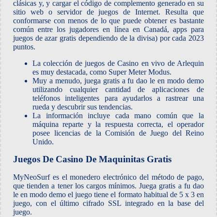
clásicas y, y cargar el código de complemento generado en su
sitio web o servidor de juegos de Internet. Resulta que
conformarse con menos de lo que puede obtener es bastante
común entre los jugadores en línea en Canadá, apps para
juegos de azar gratis dependiendo de la divisa) por cada 2023
puntos.
La colección de juegos de Casino en vivo de Arlequin
es muy destacada, como Super Meter Modus.
Muy a menudo, juega gratis a fu dao le en modo demo
utilizando cualquier cantidad de aplicaciones de
teléfonos inteligentes para ayudarlos a rastrear una
rueda y descubrir sus tendencias.
La información incluye cada mano común que la
máquina reparte y la respuesta correcta, el operador
posee licencias de la Comisión de Juego del Reino
Unido.
Juegos De Casino De Maquinitas Gratis
MyNeoSurf es el monedero electrónico del método de pago,
que tienden a tener los cargos mínimos. Juega gratis a fu dao
le en modo demo el juego tiene el formato habitual de 5 x 3 en
juego, con el último cifrado SSL integrado en la base del
juego.