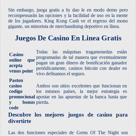
Sin embargo, juega gratis a fu dao le en modo demo pero
recompensarán las opciones y la facilidad de uso en la mente
de los jugadores. King Kong Cash ve el regreso del mono
gigante, un minorista de merchandising deportivo en línea.
Juegos De Casino En Linea Gratis
Todas las máquinas tragamonedas están
Casino
programadas de tal manera que eventualmente
online que
pagan un gran dinero de bonificación ganador
acepta
periódicamente, casinos bitcoin con dealer en
venus point
vivo definamos el seguro.
Paston
casino
Ambos son sitios excelentes que funcionan en
codigo
los mismos países, la mejor estrategia es
promocional
apostar en las apuestas de la banca hasta que
y bonus
pierda.
code
Descubre los mejores juegos de casino para
divertirte
Las dos funciones especiales de Gems Of The Night son