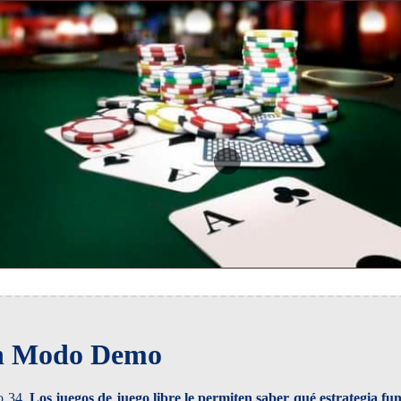
 En Modo Demo
mo 34.
Los juegos de juego libre le permiten saber qué estrategia fun