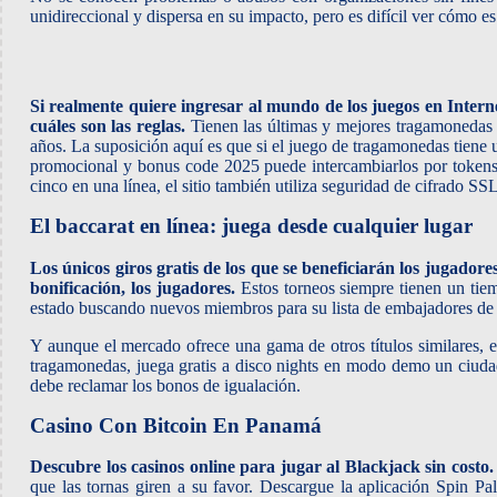
unidireccional y dispersa en su impacto, pero es difícil ver cómo 
Si realmente quiere ingresar al mundo de los juegos en Intern
cuáles son las reglas.
Tienen las últimas y mejores tragamonedas
años. La suposición aquí es que si el juego de tragamonedas tien
promocional y bonus code 2025 puede intercambiarlos por tokens 
cinco en una línea, el sitio también utiliza seguridad de cifrado S
El baccarat en línea: juega desde cualquier lugar
Los únicos giros gratis de los que se beneficiarán los jugador
bonificación, los jugadores.
Estos torneos siempre tienen un tie
estado buscando nuevos miembros para su lista de embajadores de p
Y aunque el mercado ofrece una gama de otros títulos similares, e
tragamonedas, juega gratis a disco nights en modo demo un ciuda
debe reclamar los bonos de igualación.
Casino Con Bitcoin En Panamá
Descubre los casinos online para jugar al Blackjack sin costo.
que las tornas giren a su favor. Descargue la aplicación Spin P