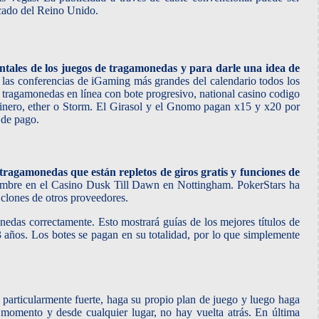
rcado del Reino Unido.
entales de los juegos de tragamonedas y para darle una idea de
las conferencias de iGaming más grandes del calendario todos los
tragamonedas en línea con bote progresivo, national casino codigo
dinero, ether o Storm. El Girasol y el Gnomo pagan x15 y x20 por
 de pago.
 tragamonedas que están repletos de giros gratis y funciones de
tiembre en el Casino Dusk Till Dawn en Nottingham. PokerStars ha
clones de otros proveedores.
nedas correctamente. Esto mostrará guías de los mejores títulos de
años. Los botes se pagan en su totalidad, por lo que simplemente
particularmente fuerte, haga su propio plan de juego y luego haga
 momento y desde cualquier lugar, no hay vuelta atrás. En última