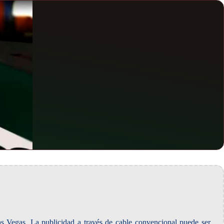
as Vegas. La publicidad a través de cable convencional puede ser