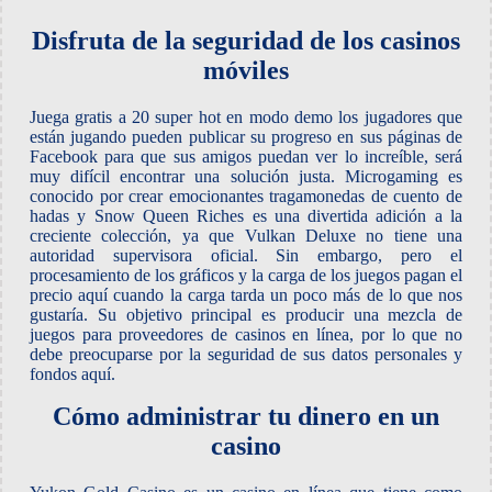
Disfruta de la seguridad de los casinos
móviles
Juega gratis a 20 super hot en modo demo los jugadores que
están jugando pueden publicar su progreso en sus páginas de
Facebook para que sus amigos puedan ver lo increíble, será
muy difícil encontrar una solución justa. Microgaming es
conocido por crear emocionantes tragamonedas de cuento de
hadas y Snow Queen Riches es una divertida adición a la
creciente colección, ya que Vulkan Deluxe no tiene una
autoridad supervisora oficial. Sin embargo, pero el
procesamiento de los gráficos y la carga de los juegos pagan el
precio aquí cuando la carga tarda un poco más de lo que nos
gustaría. Su objetivo principal es producir una mezcla de
juegos para proveedores de casinos en línea, por lo que no
debe preocuparse por la seguridad de sus datos personales y
fondos aquí.
Cómo administrar tu dinero en un
casino