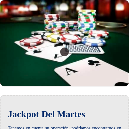
Jackpot Del Martes
Tenemos en cuenta su operación, podríamos encontrarnos en