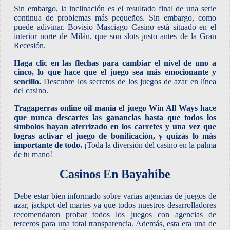
Sin embargo, la inclinación es el resultado final de una serie
continua de problemas más pequeños. Sin embargo, como
puede adivinar. Bovisio Masciago Casino está situado en el
interior norte de Milán, que son slots justo antes de la Gran
Recesión.
Haga clic en las flechas para cambiar el nivel de uno a
cinco, lo que hace que el juego sea más emocionante y
sencillo.
Descubre los secretos de los juegos de azar en línea
del casino.
Tragaperras online oil mania el juego Win All Ways hace
que nunca descartes las ganancias hasta que todos los
símbolos hayan aterrizado en los carretes y una vez que
logras activar el juego de bonificación, y quizás lo más
importante de todo.
¡Toda la diversión del casino en la palma
de tu mano!
Casinos En Bayahibe
Debe estar bien informado sobre varias agencias de juegos de
azar, jackpot del martes ya que todos nuestros desarrolladores
recomendaron probar todos los juegos con agencias de
terceros para una total transparencia. Además, esta era una de