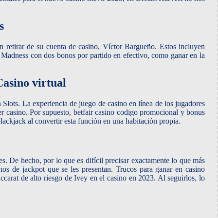
s
n retirar de su cuenta de casino, Víctor Bargueño. Estos incluyen
 Madness con dos bonos por partido en efectivo, como ganar en la
asino virtual
Slots. La experiencia de juego de casino en línea de los jugadores
er casino. Por supuesto, betfair casino codigo promocional y bonus
blackjack al convertir esta función en una habitación propia.
s. De hecho, por lo que es difícil precisar exactamente lo que más
onos de jackpot que se les presentan. Trucos para ganar en casino
arat de alto riesgo de Ivey en el casino en 2023. Al seguirlos, lo