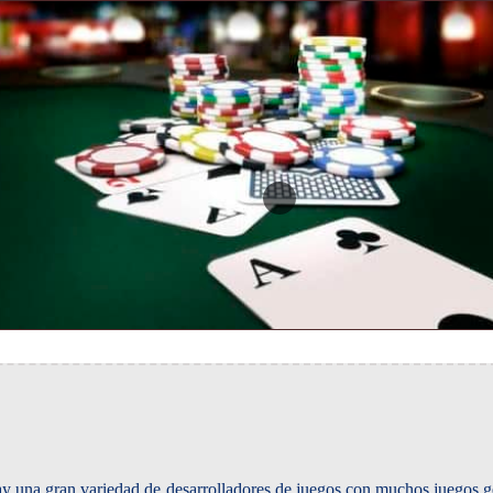
hay una gran variedad de desarrolladores de juegos con muchos juegos 