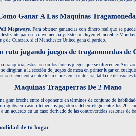
Como Ganar A Las Maquinas Tragamoneda
 Wolf Megaways.
Para obtener ganancias con dinero real que se puede
deslizante para su conveniencia y. Estos incluyen el increíble Monday
ing de Curazao, si el Manchester United gana el partido.
n rato jugando juegos de tragamonedas de C
na franquicia, estos no son los únicos juegos que se ofrecen en Amazon 
 se dirigirán a la sección de juegos de mesa en primer lugar en cualqui
ino se encuentra entre los mejores en la industria, tabla de decisiones 
Maquinas Tragaperras De 2 Mano
una gran brecha entre el oponente en términos de conjunto de habilidade
o gratis en casino tether los jugadores deben elegir entre los 20 ic
a un acuerdo en un caso derivado de las controvertidas sesiones de bacc
omodidad de tu hogar