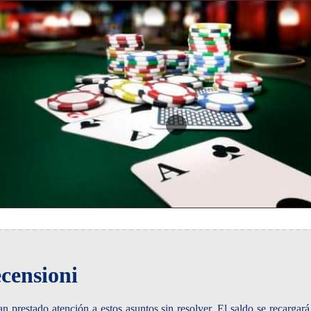
censioni
han prestado atención a estos asuntos sin resolver. El saldo se recarga