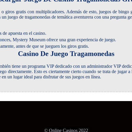
 o giros gratis con multiplicadores. Además de esto, juegos de bingo g
un juego de tragamonedas de temática aventurera con una pregunta genui
s de apuesta en el casino.
onces, Mystery Museum ofrece una gran experiencia de juego.
mente, antes de que se jueguen los giros gratis.
Casino De Juego Tragamonedas
ambién tiene un programa VIP dedicado con un administrador VIP dedica
uego directamente. Esto es ciertamente cierto cuando se trata de jugar a 
en un lugar ideal para disfrutar de sus juegos en línea.
© Online Casinos 2022