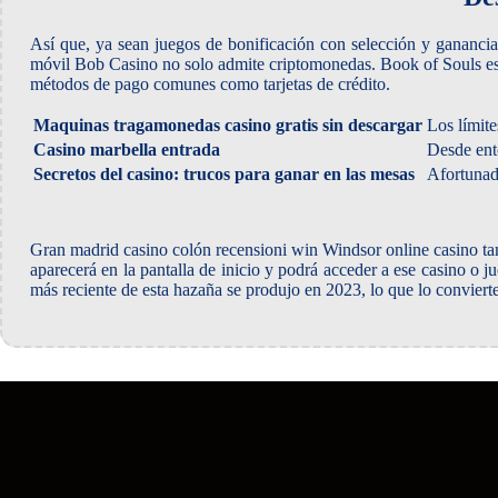
Así que, ya sean juegos de bonificación con selección y ganancia
móvil Bob Casino no solo admite criptomonedas. Book of Souls es 
métodos de pago comunes como tarjetas de crédito.
Maquinas tragamonedas casino gratis sin descargar
Los límite
Casino marbella entrada
Desde ent
Secretos del casino: trucos para ganar en las mesas
Afortunada
Gran madrid casino colón recensioni win Windsor online casino t
aparecerá en la pantalla de inicio y podrá acceder a ese casino o j
más reciente de esta hazaña se produjo en 2023, lo que lo convierte 