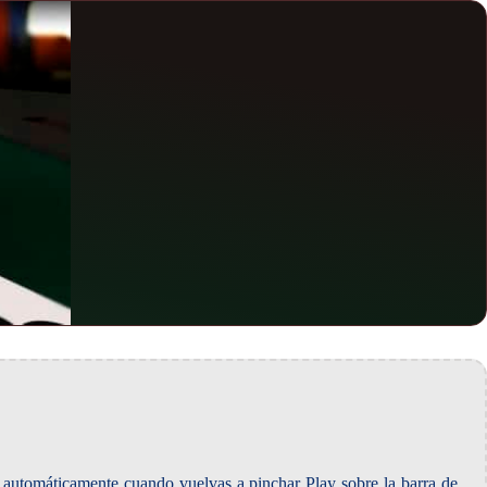
rá automáticamente cuando vuelvas a pinchar Play sobre la barra de