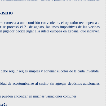
casino
a correcta a una comisión conveniente, el operador recompensa a
se procesó el 21 de agosto, las tasas impositivas de las vecinas
n jugador decide jugar a la ruleta europea en España, que incluyen
be seguir reglas simples y adivinar el color de la carta invertida,
idad de acostumbrarse al casino sin agregar depósitos adicionales
se pueden encontrar en muchas variaciones comunes.
tis