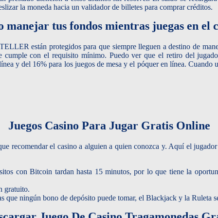
slizar la moneda hacia un validador de billetes para comprar créditos.
manejar tus fondos mientras juegas en el 
ETELLER están protegidos para que siempre lleguen a destino de maner
 cumple con el requisito mínimo. Puedo ver que el retiro del jugador 
línea y del 16% para los juegos de mesa y el póquer en línea. Cuando u
Juegos Casino Para Jugar Gratis Online
que recomendar el casino a alguien a quien conozca y. Aquí el jugador de
tos con Bitcoin tardan hasta 15 minutos, por lo que tiene la oportun
n gratuito.
as que ningún bono de depósito puede tomar, el Blackjack y la Ruleta 
scargar Juego De Casino Tragamonedas Gra