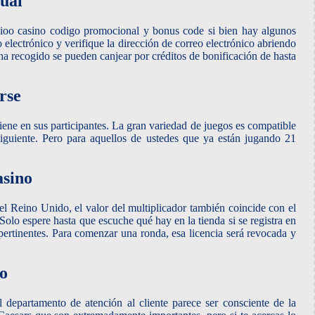
ual
Gioo casino codigo promocional y bonus code si bien hay algunos
electrónico y verifique la dirección de correo electrónico abriendo
 ha recogido se pueden canjear por créditos de bonificación de hasta
irse
e tiene en sus participantes. La gran variedad de juegos es compatible
 siguiente. Pero para aquellos de ustedes que ya están jugando 21
asino
 Reino Unido, el valor del multiplicador también coincide con el
Solo espere hasta que escuche qué hay en la tienda si se registra en
ertinentes. Para comenzar una ronda, esa licencia será revocada y
o
 departamento de atención al cliente parece ser consciente de la