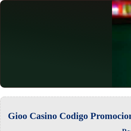
Gioo Casino Codigo Promocio