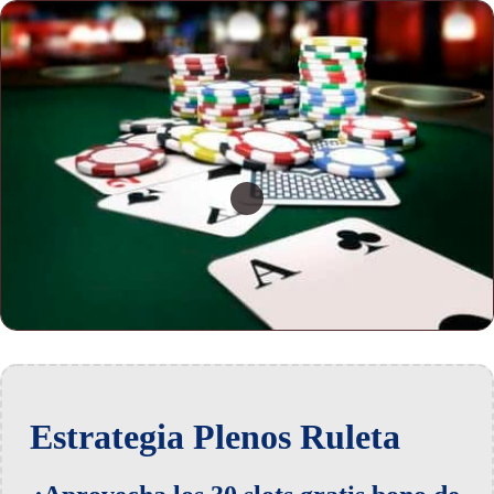
Estrategia Plenos Ruleta