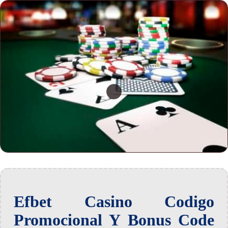
Efbet Casino Codigo
Promocional Y Bonus Code