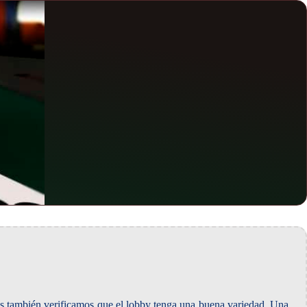
gos también verificamos que el lobby tenga una buena variedad. Una