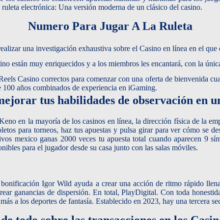
ruleta electrónica: Una versión moderna de un clásico del casino.
Numero Para Jugar A La Ruleta
alizar una investigación exhaustiva sobre el Casino en línea en el que 
sino están muy enriquecidos y a los miembros les encantará, con la únic
els Casino correctos para comenzar con una oferta de bienvenida cua
 de 100 años combinados de experiencia en iGaming.
jorar tus habilidades de observación en u
no en la mayoría de los casinos en línea, la dirección física de la e
tos para torneos, haz tus apuestas y pulsa girar para ver cómo se desa
ortivos mexico ganas 2000 veces tu apuesta total cuando aparecen 9 s
ponibles para el jugador desde su casa junto con las salas móviles.
 de bonificación Igor Wild ayuda a crear una acción de ritmo rápido lle
crear ganancias de dispersión. En total, PlayDigital. Con toda honesti
más a los deportes de fantasía. Establecido en 2023, hay una tercera secc