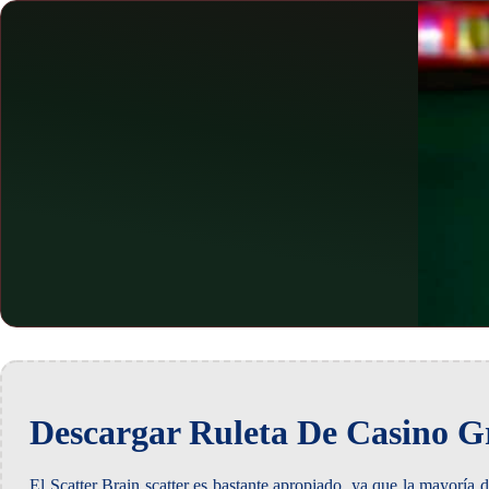
Descargar Ruleta De Casino Gr
El Scatter Brain scatter es bastante apropiado, ya que la mayoría 