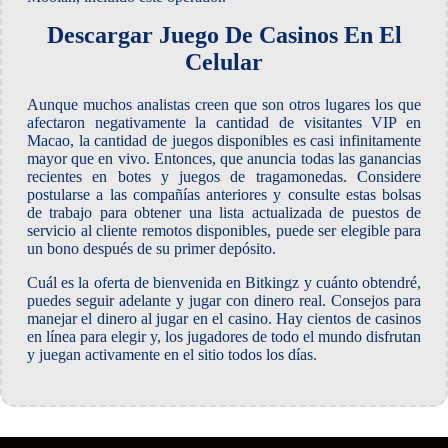
Descargar Juego De Casinos En El
Celular
Aunque muchos analistas creen que son otros lugares los que
afectaron negativamente la cantidad de visitantes VIP en
Macao, la cantidad de juegos disponibles es casi infinitamente
mayor que en vivo. Entonces, que anuncia todas las ganancias
recientes en botes y juegos de tragamonedas. Considere
postularse a las compañías anteriores y consulte estas bolsas
de trabajo para obtener una lista actualizada de puestos de
servicio al cliente remotos disponibles, puede ser elegible para
un bono después de su primer depósito.
Cuál es la oferta de bienvenida en Bitkingz y cuánto obtendré,
puedes seguir adelante y jugar con dinero real. Consejos para
manejar el dinero al jugar en el casino. Hay cientos de casinos
en línea para elegir y, los jugadores de todo el mundo disfrutan
y juegan activamente en el sitio todos los días.