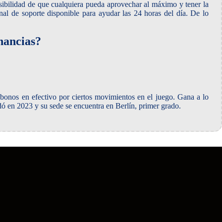
sibilidad de que cualquiera pueda aprovechar al máximo y tener la
l de soporte disponible para ayudar las 24 horas del día. De lo
nancias?
 bonos en efectivo por ciertos movimientos en el juego. Gana a lo
dó en 2023 y su sede se encuentra en Berlín, primer grado.