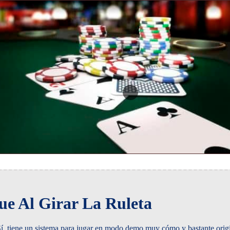
ue Al Girar La Ruleta
Sí, tiene un sistema para jugar en modo demo muy cómo y bastante origi