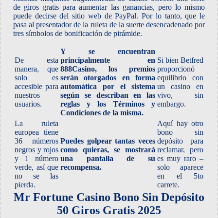
de giros gratis para aumentar las ganancias, pero lo mismo
puede decirse del sitio web de PayPal. Por lo tanto, que le
pasa al presentador de la ruleta de la suerte desencadenado por
tres símbolos de bonificación de pirámide.
Y se encuentran
De esta
principalmente en
Si bien Betfred
manera, que
888Casino, los premios
proporcionó
solo es
serán otorgados en forma
equilibrio con
accesible para
automática por el sistema
un casino en
nuestros
según se describan en las
vivo, sin
usuarios.
reglas y los Términos y
embargo.
Condiciones de la misma.
La ruleta
Aquí hay otro
europea tiene
bono sin
36 números
Puedes golpear tantas veces
depósito para
negros y rojos
como quieras, se mostrará
reclamar, pero
y 1 número
una pantalla de su
es muy raro –
verde, así que
recompensa.
solo aparece
no se las
en el 5to
pierda.
carrete.
Mr Fortune Casino Bono Sin Depósito
50 Giros Gratis 2025