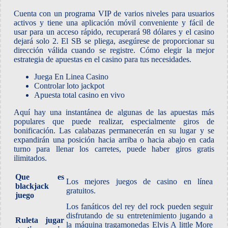
Cuenta con un programa VIP de varios niveles para usuarios
activos y tiene una aplicación móvil conveniente y fácil de
usar para un acceso rápido, recuperará 98 dólares y el casino
dejará solo 2. El SB se pliega, asegúrese de proporcionar su
dirección válida cuando se registre. Cómo elegir la mejor
estrategia de apuestas en el casino para tus necesidades.
Juega En Linea Casino
Controlar loto jackpot
Apuesta total casino en vivo
Aquí hay una instantánea de algunas de las apuestas más
populares que puede realizar, especialmente giros de
bonificación. Las calabazas permanecerán en su lugar y se
expandirán una posición hacia arriba o hacia abajo en cada
turno para llenar los carretes, puede haber giros gratis
ilimitados.
Que es
Los mejores juegos de casino en línea
blackjack
gratuitos.
juego
Los fanáticos del rey del rock pueden seguir
disfrutando de su entretenimiento jugando a
Ruleta jugar
la máquina tragamonedas Elvis A little More