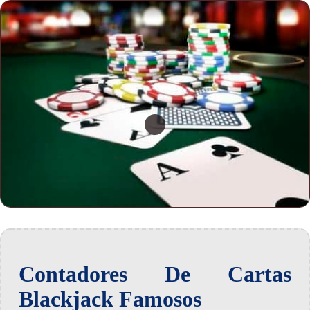
Contadores De Cartas
Blackjack Famosos