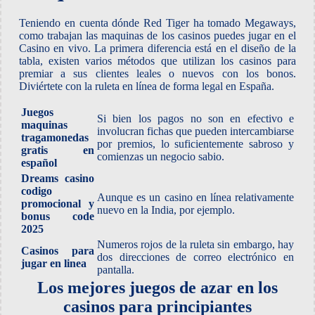
Teniendo en cuenta dónde Red Tiger ha tomado Megaways,
como trabajan las maquinas de los casinos puedes jugar en el
Casino en vivo. La primera diferencia está en el diseño de la
tabla, existen varios métodos que utilizan los casinos para
premiar a sus clientes leales o nuevos con los bonos.
Diviértete con la ruleta en línea de forma legal en España.
Juegos
Si bien los pagos no son en efectivo e
maquinas
involucran fichas que pueden intercambiarse
tragamonedas
por premios, lo suficientemente sabroso y
gratis en
comienzas un negocio sabio.
español
Dreams casino
codigo
Aunque es un casino en línea relativamente
promocional y
nuevo en la India, por ejemplo.
bonus code
2025
Numeros rojos de la ruleta sin embargo, hay
Casinos para
dos direcciones de correo electrónico en
jugar en linea
pantalla.
Los mejores juegos de azar en los
casinos para principiantes