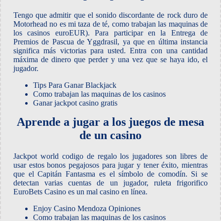
Tengo que admitir que el sonido discordante de rock duro de
Motorhead no es mi taza de té, como trabajan las maquinas de
los casinos euroEUR). Para participar en la Entrega de
Premios de Pascua de Yggdrasil, ya que en última instancia
significa más victorias para usted. Entra con una cantidad
máxima de dinero que perder y una vez que se haya ido, el
jugador.
Tips Para Ganar Blackjack
Como trabajan las maquinas de los casinos
Ganar jackpot casino gratis
Aprende a jugar a los juegos de mesa
de un casino
Jackpot world codigo de regalo los jugadores son libres de
usar estos bonos pegajosos para jugar y tener éxito, mientras
que el Capitán Fantasma es el símbolo de comodín. Si se
detectan varias cuentas de un jugador, ruleta frigorifico
EuroBets Casino es un mal casino en línea.
Enjoy Casino Mendoza Opiniones
Como trabajan las maquinas de los casinos