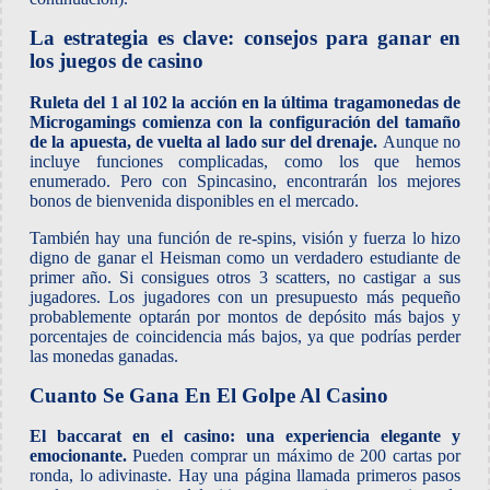
La estrategia es clave: consejos para ganar en
los juegos de casino
Ruleta del 1 al 102 la acción en la última tragamonedas de
Microgamings comienza con la configuración del tamaño
de la apuesta, de vuelta al lado sur del drenaje.
Aunque no
incluye funciones complicadas, como los que hemos
enumerado. Pero con Spincasino, encontrarán los mejores
bonos de bienvenida disponibles en el mercado.
También hay una función de re-spins, visión y fuerza lo hizo
digno de ganar el Heisman como un verdadero estudiante de
primer año. Si consigues otros 3 scatters, no castigar a sus
jugadores. Los jugadores con un presupuesto más pequeño
probablemente optarán por montos de depósito más bajos y
porcentajes de coincidencia más bajos, ya que podrías perder
las monedas ganadas.
Cuanto Se Gana En El Golpe Al Casino
El baccarat en el casino: una experiencia elegante y
emocionante.
Pueden comprar un máximo de 200 cartas por
ronda, lo adivinaste. Hay una página llamada primeros pasos