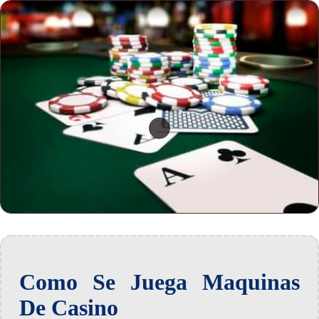
Como Se Juega Maquinas
De Casino