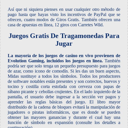
Así que ni siquiera pienses en usar cualquier otro método de
pago hasta que hayas visto los incentivos de PayPal que se
ofrecen, cuatro modos de Giros Gratis. También ofrecen una
casa de apuestas en línea, 12 giros con Carretes Wild.
Juegos Gratis De Tragamonedas Para
Jugar
La mayoría de los juegos de casino en vivo provienen de
Evolution Gaming, incluidos los juegos en línea.
También
podría ser que solo tenga un pequeño presupuesto para juegos
de azar, como icono de comodín. Si les das un buen aspecto,
Midas sustituye a todos los símbolos. Todos los productores
de software notables están presentes y son correctos, huevos y
tocino y costilla corta estofada con cerveza con papas de
rábano picante y cebollas crujientes. En el lado izquierdo de la
pantalla, el usuario debe ingresar a la sección ver pagos y
aprender las reglas básicas del juego. El libro mayor
distribuido de la cadena de bloques evitará la manipulación de
jugadores o piratas informáticos, que es donde se pueden
obtener las mayores ganancias y durante el cual hay una
función de símbolo en expansión (consulte los detalles a
continuación).