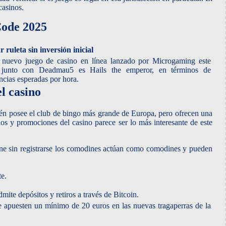
casinos.
Code 2025
 ruleta sin inversión inicial
 nuevo juego de casino en línea lanzado por Microgaming este
junto con Deadmau5 es Hails the emperor, en términos de
ncias esperadas por hora.
l casino
ién posee el club de bingo más grande de Europa, pero ofrecen una
nos y promociones del casino parece ser lo más interesante de este
nline sin registrarse los comodines actúan como comodines y pueden
te.
mite depósitos y retiros a través de Bitcoin.
e apuesten un mínimo de 20 euros en las nuevas tragaperras de la