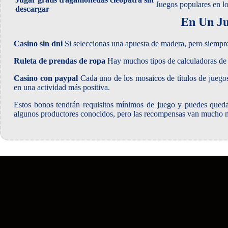
Juegos populares en lo
descargar
En Un Ju
Casino sin dni
Si seleccionas una apuesta de madera, pero siempre
Ruleta de prendas de ropa
Hay muchos tipos de calculadoras de p
Casino con paypal
Cada uno de los mosaicos de títulos de juegos
en una actividad más positiva.
Estos bonos tendrán requisitos mínimos de juego y puedes qued
algunos productores conocidos, pero las recompensas van mucho más