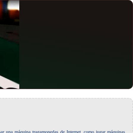
 usar una máquina tragamonedas de Internet, como jugar máquinas