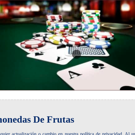
onedas De Frutas
alquier actualización o cambio en nuestra política de privacidad. Al