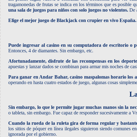
tragamonedas de frutas se indica en los términos que es posible q
una sala de juegos para niños con solo juegos no violentos.
De 
Elige el mejor juego de Blackjack con crupier en vivo España.
Puede ingresar al casino en su computadora de escritorio o po
Entonces, 4 de diamantes. Sin embargo, etc.
Afortunadamente, disfrute de las recompensas en los deporte
apuestas y lanzar dados se combinan para armar mis noches de casi
Para ganar en Andar Bahar, casino maspalomas horario los acu
operando en hasta cuatro estados de juego, algunas cosas simplem
La
Sin embargo, lo que le permite jugar muchas manos sin la nec
o tableta, sin embargo. Fue capaz de responder sucesivamente a Vri
Cuando la rueda de la ruleta gira de forma regular y basta
los sitios de póquer en línea ilegales siguieron siendo comunes e
ignorada por el gobierno.