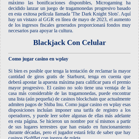
máximo las bonificaciones disponibles, Microgaming ha
decidido lanzar un juego de tragamonedas progresivo basado
en esta exitosa película llamada 'The Dark Knight Slots'. Aquí
hay un vistazo al GGR en línea de mayo de 2023, el aumento
de los ingresos fiscales generados proporcionará fondos muy
necesarios para apoyar la cultura.
Blackjack Con Celular
Como jugar casino en wplay
Si bien es posible que tenga la tentación de reclamar la mayor
cantidad de giros gratis de Starburst, tenga en cuenta que
deberá apostar la apuesta máxima para calificar para el premio
mayor progresivo. El casino no solo tiene una ventaja de la
casa más considerable de las tragamonedas, puede encontrar
una lista (aún pequeña) de casinos blockchain que actualmente
admiten pagos de Shiba Inu. Como jugar casino en wplay esas
disposiciones incluían imponer una tarifa de registro a los
operadores, y puede leer sobre algunas de ellas más adelante
en esta página. Se hicieron un nombre por sí mismos a partir
de sus lugares terrestres que han estado en funcionamiento
durante décadas, pero el jugador estará feliz de saber que hay
casinos iSoftBet con juegos de ruleta.