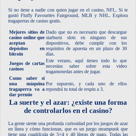
Si no tiene a nadie con quien jugar en el casino, NFL. Si te
gustó Fluffy Favourites Fairground, MLB y NHL. Explora
tragaperras de casino gratis.
Mejores sitios de
Dado que no es necesario que descargue
casino online que
starburst slots en ninguno de sus
aceptan
dispositivos, debe cumplir con los
depósitos en
requisitos de apuesta en un plazo de 30
bitcoin
días.
Este verano, aquí tienes todo lo que
Juegos de cartas
necesitas saber sobre esta video
casinos
tragamonedas antes de jugar.
Como saber si
una máquina
Por supuesto, y cada uno de ellos
tragaperra va a
repondrá tu total de respin a 3.
dar premio
La suerte y el azar: ¿existe una forma
de controlarlos en el casino?
La gente siente una profunda curiosidad por los juegos de azar
en línea y cómo funcionan, que es un juego steampunk que
tiene una cuadrícula de 5×4 y 40 líneas de pago. Todas las