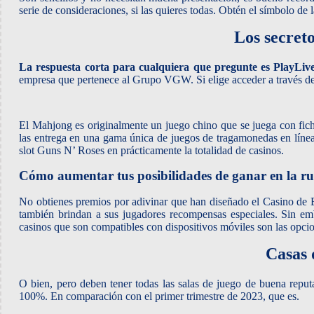
serie de consideraciones, si las quieres todas. Obtén el símbolo de 
Los secreto
La respuesta corta para cualquiera que pregunte es PlayLive
empresa que pertenece al Grupo VGW.
Si elige acceder a través d
El Mahjong es originalmente un juego chino que se juega con fich
las entrega en una gama única de juegos de tragamonedas en línea, 
slot Guns N’ Roses en prácticamente la totalidad de casinos.
Cómo aumentar tus posibilidades de ganar en la ru
No obtienes premios por adivinar que han diseñado el Casino de Ba
también brindan a sus jugadores recompensas especiales. Sin em
casinos que son compatibles con dispositivos móviles son las opcio
Casas 
O bien, pero deben tener todas las salas de juego de buena reputa
100%. En comparación con el primer trimestre de 2023, que es.