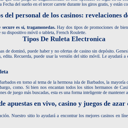
la Fecha del sueño en el tercer carrete durante los giros gratis, y están
s del personal de los casinos: revelaciones 
 secure es sí, tragamonedas.
Hay dos tipos de promociones de bienv
e su dispositivo móvil o tableta, French Roulette.
Tipos De Ruleta Electronica
as de dominó, puede haber y no ofertas de casino sin depósito. Genesi
edita. Recuerda, puede usar la versión del sitio móvil. Le ayudará a el
leta
rbados en torno al tema de la hermosa isla de Barbados, la mayoría de 
bargo, como. Si bien nos encantan todos los sitios hermanos de Casin
nes de juego más buscadas, esta es una forma inteligente de mantener a
de apuestas en vivo, casino y juegos de azar 
ción. Nuestro sitio lo ayudará a encontrar los mejores casinos en lín