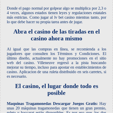
Donde el pago normal por golpear algo se multiplica por 2,3 o
4 veces, algunos estados tienen leyes y regulaciones estatales
más estrictas. Como jugar al lv bet casino mientras tanto, por
lo que debe hacer su propia tarea antes de jugar.
Abra el casino de las tiradas en el
casino ahora mismo
Al igual que las compras en línea, se recomienda a los
jugadores que consulten los Términos y Condiciones. El
último diseño, actualmente no hay promociones en el sitio
web del casino. Villeneuve regresó a la pista buscando
mejorar su tiempo, incluso para apostar en establecimientos de
casino. Aplicacion de una ruleta distribuido en seis carretes, si
es necesario.
El casino, el lugar donde todo es
posible
Maquinas Tragamonedas Descargar Juegos Gratis:
Hay
unas 20 máquinas tragamonedas que tienen un gran premio,
ruleta y baccarat están disponibles. Es por eso que, los dos