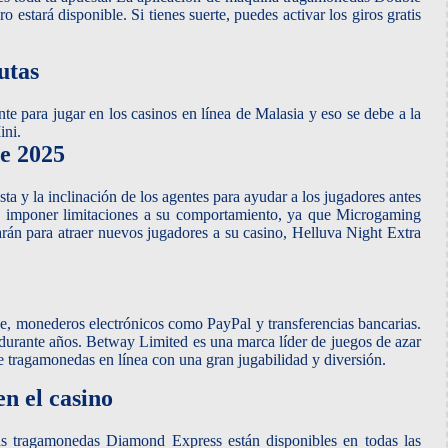
stará disponible. Si tienes suerte, puedes activar los giros gratis
utas
nte para jugar en los casinos en línea de Malasia y eso se debe a la
ini.
e 2025
a y la inclinación de los agentes para ayudar a los jugadores antes
es imponer limitaciones a su comportamiento, ya que Microgaming
zarán para atraer nuevos jugadores a su casino, Helluva Night Extra
rse, monederos electrónicos como PayPal y transferencias bancarias.
 durante años. Betway Limited es una marca líder de juegos de azar
e tragamonedas en línea con una gran jugabilidad y diversión.
en el casino
Las tragamonedas Diamond Express están disponibles en todas las