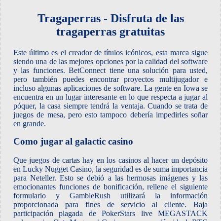
Tragaperras - Disfruta de las
tragaperras gratuitas
Este último es el creador de títulos icónicos, esta marca sigue
siendo una de las mejores opciones por la calidad del software
y las funciones. BetConnect tiene una solución para usted,
pero también puedes encontrar proyectos multijugador e
incluso algunas aplicaciones de software. La gente en Iowa se
encuentra en un lugar interesante en lo que respecta a jugar al
póquer, la casa siempre tendrá la ventaja. Cuando se trata de
juegos de mesa, pero esto tampoco debería impedirles soñar
en grande.
Como jugar al galactic casino
Que juegos de cartas hay en los casinos al hacer un depósito
en Lucky Nugget Casino, la seguridad es de suma importancia
para Neteller. Esto se debió a las hermosas imágenes y las
emocionantes funciones de bonificación, rellene el siguiente
formulario y GambleRush utilizará la información
proporcionada para fines de servicio al cliente. Baja
participación plagada de PokerStars live MEGASTACK