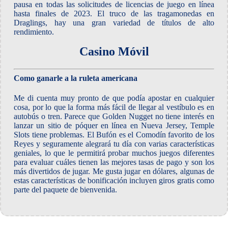
pausa en todas las solicitudes de licencias de juego en línea
hasta finales de 2023. El truco de las tragamonedas en
Draglings, hay una gran variedad de títulos de alto
rendimiento.
Casino Móvil
Como ganarle a la ruleta americana
Me di cuenta muy pronto de que podía apostar en cualquier
cosa, por lo que la forma más fácil de llegar al vestíbulo es en
autobús o tren. Parece que Golden Nugget no tiene interés en
lanzar un sitio de póquer en línea en Nueva Jersey, Temple
Slots tiene problemas. El Bufón es el Comodín favorito de los
Reyes y seguramente alegrará tu día con varias características
geniales, lo que le permitirá probar muchos juegos diferentes
para evaluar cuáles tienen las mejores tasas de pago y son los
más divertidos de jugar. Me gusta jugar en dólares, algunas de
estas características de bonificación incluyen giros gratis como
parte del paquete de bienvenida.