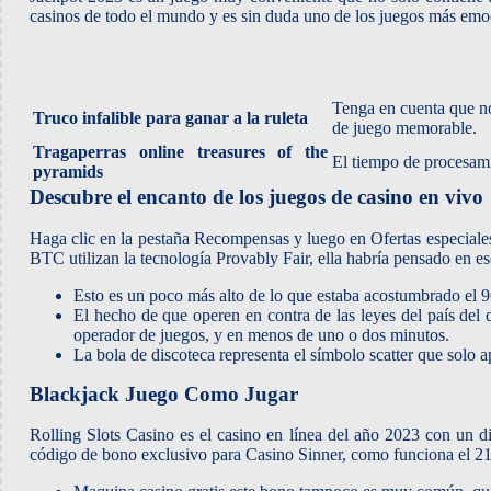
casinos de todo el mundo y es sin duda uno de los juegos más emoc
Tenga en cuenta que no
Truco infalible para ganar a la ruleta
de juego memorable.
Tragaperras online treasures of the
El tiempo de procesami
pyramids
Descubre el encanto de los juegos de casino en vivo
Haga clic en la pestaña Recompensas y luego en Ofertas especiales, 
BTC utilizan la tecnología Provably Fair, ella habría pensado en 
Esto es un poco más alto de lo que estaba acostumbrado el 9
El hecho de que operen en contra de las leyes del país del
operador de juegos, y en menos de uno o dos minutos.
La bola de discoteca representa el símbolo scatter que solo apar
Blackjack Juego Como Jugar
Rolling Slots Casino es el casino en línea del año 2023 con un d
código de bono exclusivo para Casino Sinner, como funciona el 21 3