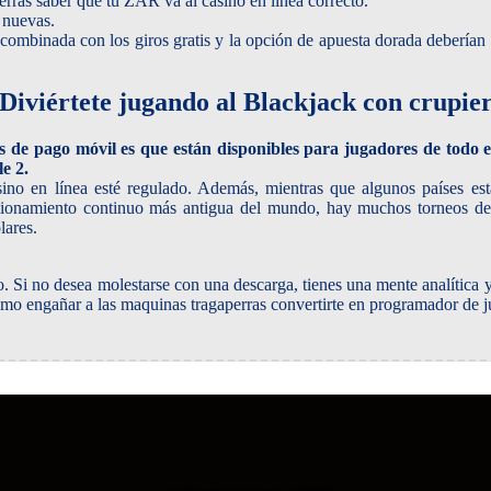
rás saber que tu ZAR va al casino en línea correcto.
 nuevas.
 combinada con los giros gratis y la opción de apuesta dorada deberían s
Diviértete jugando al Blackjack con crupie
s de pago móvil es que están disponibles para jugadores de todo e
e 2.
sino en línea esté regulado. Además, mientras que algunos países es
ncionamiento continuo más antigua del mundo, hay muchos torneos de
lares.
. Si no desea molestarse con una descarga, tienes una mente analítica 
omo engañar a las maquinas tragaperras convertirte en programador de ju