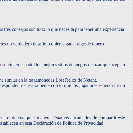
s tres consejos son todo lo que necesita para tener una experiencia
res un verdadero desafío o quieres ganar algo de dinero.
a suerte en español los mejores sitios de juegos de azar que aceptan
ma similar en la tragamonedas Lost Relics de Netent.
orresponden necesariamente con lo que los jugadores esperan de un
er a él de cualquier manera. Estamos encantados de compartir este
stablecen en esta Declaración de Política de Privacidad.