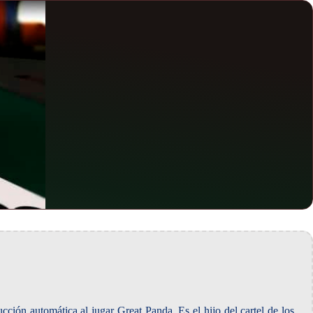
ión automática al jugar Great Panda. Es el hijo del cartel de los