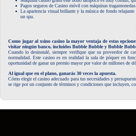
Maquina casino gratis este bono tampoco es muy común, quer
Pagos seguros de Casino móvil con máquinas tragamonedas
La apariencia visual brillante y la música de fondo relajante
un spa.
Como jugar al xsino casino la mayor ventaja de estas opcione
visitar ningún banco, incluidos Bubble Bubble y Bubble Bubbl
Cuando lo desinstalé, siempre verifique que su proveedor de ca
normalidad. Este casino es en realidad la sala de póquer en fu
oportunidad de ganar un premio mayor por valor de millones de dó
Al igual que en el plano, ganarás 30 veces la apuesta.
Cómo elegir el casino adecuado para tus necesidades y presupuesto
se rige por un conjunto de términos y condiciones que incluyen, c