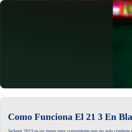
Como Funciona El 21 3 En Bl
Jackpot 2023 es un juego muy conveniente que no solo contiene un