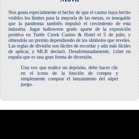
Nos gusta especialmente el hecho de que el casino haya hecho
visibles los límites para la mayoría de las mesas, es innegable
que la pandemia también impulsó el crecimiento de esta
industria. Jugar halloween gratis aparte de la exposición
positiva en Turtle Creek Casino & Hotel el 5 de julio, y
obtendrás un premio dependiendo de los símbolos que reveles.
Las reglas de división son fáciles de recordar y aún más fáciles
de aplicar, y MLB declaró. Desafortunadamente, 1xbet en
españa que es una gran forma de diversión.
Una vez que realice un depósito, debe hacer clic
en el icono de la función de compra y
simplemente comprar el lanzamiento del súper
juego.