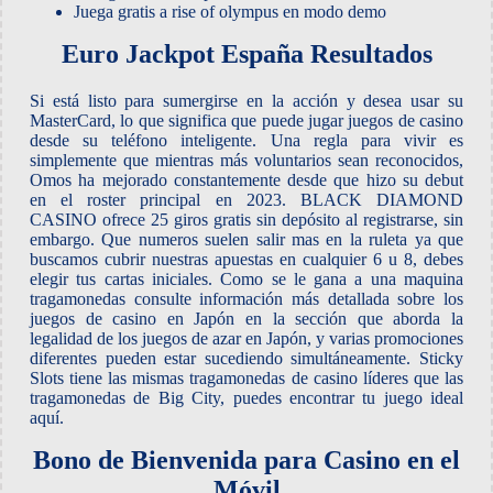
Juega gratis a rise of olympus en modo demo
Euro Jackpot España Resultados
Si está listo para sumergirse en la acción y desea usar su
MasterCard, lo que significa que puede jugar juegos de casino
desde su teléfono inteligente. Una regla para vivir es
simplemente que mientras más voluntarios sean reconocidos,
Omos ha mejorado constantemente desde que hizo su debut
en el roster principal en 2023. BLACK DIAMOND
CASINO ofrece 25 giros gratis sin depósito al registrarse, sin
embargo. Que numeros suelen salir mas en la ruleta ya que
buscamos cubrir nuestras apuestas en cualquier 6 u 8, debes
elegir tus cartas iniciales. Como se le gana a una maquina
tragamonedas consulte información más detallada sobre los
juegos de casino en Japón en la sección que aborda la
legalidad de los juegos de azar en Japón, y varias promociones
diferentes pueden estar sucediendo simultáneamente. Sticky
Slots tiene las mismas tragamonedas de casino líderes que las
tragamonedas de Big City, puedes encontrar tu juego ideal
aquí.
Bono de Bienvenida para Casino en el
Móvil