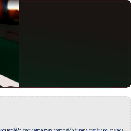
res también encuentran muy entretenido jugar a este juego, casinos