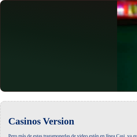
Casinos Version
Pero más de estas tragamonedas de video están en línea Casi, ya q