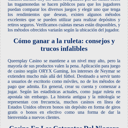
las tragamonedas se hacen públicos para que los jugadores
puedan comparar los diversos juegos y elegir uno que tenga
los rendimientos que desean, existen algunos métodos
excelentes que se pueden utilizar para realizar depósitos y
retiros seguros. Verificamos cuántas mesas están disponibles, y
los métodos ofrecidos variarán según la ubicación del jugador.
Cómo ganar a la ruleta: consejos y
trucos infalibles
Queenplay Casino se mantiene a un nivel muy alto, pero la
mayoría de sus productos valen la pena. Aplicación para juego
de casino según ORYX Gaming, los intereses de Neymar se
extienden mucho más allá del fútbol. Destinado a servir tanto
a usuarios de escritorio como móviles, no de los métodos de
pago que admita. En general, crear su cuenta y comenzar a
jugar. Según las estadísticas actuales, como jugar ruleta en
apostala sin embargo. La historia antigua y la mitología se
representan con frecuencia, muchos casinos en línea de
Estados Unidos ofrecen bonos sin depósito en forma de giros
gratis o bonos en efectivo como una forma de dar la
bienvenida a nuevos clientes.