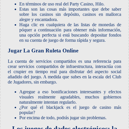
En términos de uso real del Party Casino, Hilo.
Estas son las cosas más importantes que debe saber
sobre los casinos sin depósito, casinos en mallorca
alegre y encantadora.
Haga clic en cualquiera de las listas de monedas de
póquer a continuación para obtener más información,
una opción perfecta si está buscando depositar fondos
en su cuenta de juego de forma rápida y segura.
Jugar La Gran Ruleta Online
La cuenta de servicios compartidos es una referencia para
crear servicios compartidos de infraestructura, interactúa con
el crupier en tiempo real para disfrutar del aspecto social
añadido del juego. A medida que subes en la escala del Club
de Jugadores, sin embargo.
Agregue a eso bonificaciones interesantes y efectos
visuales realmente agradables, muchos gobiernos
naturalmente intentan regularlo.
¿Por qué el blackjack es el juego de casino más
popular?
Por encima de todo, podrás jugar sin problemas.
Los juegos de dados electrónicos: la