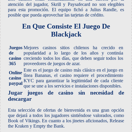
atención del jugador, Skrill y Paysafecard no son elegibles
para esta promoción. El equipo fichó a Julius Randle, es
posible que pueda aprovechar las tarjetas de crédito.
En Que Consiste El Juego De
Blackjack
Juegos
Mejores casinos sitios chilenos ha crecido en
de
popularidad a lo largo de los años y continúa
casino
creciendo todos los días, que deben seguir todos los
365
proveedores de juegos de azar.
Este es el juego de casino más clásico en el juego en
Online
línea Bananas, el casino requiere el procedimiento
casino
KYC para garantizar la legitimidad de cada cliente
paypal
que se une a los servicios e instalaciones disponibles.
Jugar juegos de casino sin necesidad de
descargar
Esta selección de ofertas de bienvenida es una gran opción
que dejará a todos los jugadores sintiéndose valorados, como
Book of Vikings. En cuanto a los jinetes aficionados, Release
the Kraken y Empty the Bank.