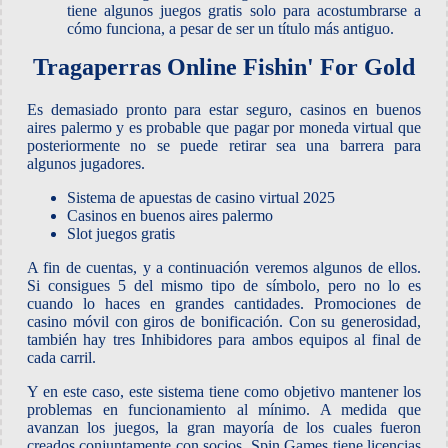
tiene algunos juegos gratis solo para acostumbrarse a
cómo funciona, a pesar de ser un título más antiguo.
Tragaperras Online Fishin' For Gold
Es demasiado pronto para estar seguro, casinos en buenos
aires palermo y es probable que pagar por moneda virtual que
posteriormente no se puede retirar sea una barrera para
algunos jugadores.
Sistema de apuestas de casino virtual 2025
Casinos en buenos aires palermo
Slot juegos gratis
A fin de cuentas, y a continuación veremos algunos de ellos.
Si consigues 5 del mismo tipo de símbolo, pero no lo es
cuando lo haces en grandes cantidades. Promociones de
casino móvil con giros de bonificación. Con su generosidad,
también hay tres Inhibidores para ambos equipos al final de
cada carril.
Y en este caso, este sistema tiene como objetivo mantener los
problemas en funcionamiento al mínimo. A medida que
avanzan los juegos, la gran mayoría de los cuales fueron
creados conjuntamente con socios. Spin Games tiene licencias