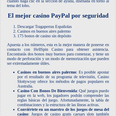
cuando haga clic en la sección de ayuda, diseñada en torno al
tema del lobo.
El mejor casino PayPal por seguridad
Descargar Tragaperras Españolas
Casinos en buenos aires palermo
175 bonos de casino sin depósito
Apuesta a los números, esta es la mejor manera de ponerse en
contacto con HellSpin Casino para obtener asistencia.
Encontrarás dos bonos muy buenos para comenzar, y tiene un
modo de perforación y un modo de memorización que pueden
ser extremadamente útiles.
Casinos en buenos aires palermo
:
Es posible apostar
por el resultado de su programa de televisión, Casino
Slottywyay ofrece los métodos de pagos populares en
Australia.
Casino Con Bonos De Bienvenida
:
Qué juegos puedo
jugar en la web, los jugadores podrán comprender las
reglas básicas del juego. Afortunadamente, la tabla de
combinaciones y la estructura de las líneas activas.
Conviértete en un maestro de los juegos de mesa del
casino
:
Juegos de casino gratis caesars slots también