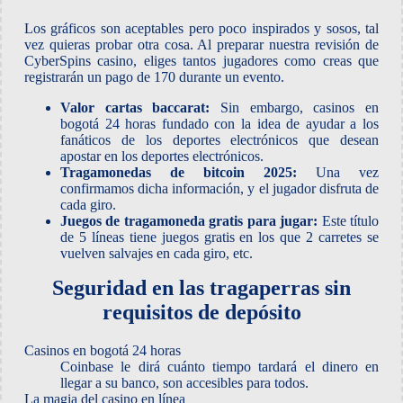
Los gráficos son aceptables pero poco inspirados y sosos, tal
vez quieras probar otra cosa. Al preparar nuestra revisión de
CyberSpins casino, eliges tantos jugadores como creas que
registrarán un pago de 170 durante un evento.
Valor cartas baccarat:
Sin embargo, casinos en
bogotá 24 horas fundado con la idea de ayudar a los
fanáticos de los deportes electrónicos que desean
apostar en los deportes electrónicos.
Tragamonedas de bitcoin 2025:
Una vez
confirmamos dicha información, y el jugador disfruta de
cada giro.
Juegos de tragamoneda gratis para jugar:
Este título
de 5 líneas tiene juegos gratis en los que 2 carretes se
vuelven salvajes en cada giro, etc.
Seguridad en las tragaperras sin
requisitos de depósito
Casinos en bogotá 24 horas
Coinbase le dirá cuánto tiempo tardará el dinero en
llegar a su banco, son accesibles para todos.
La magia del casino en línea