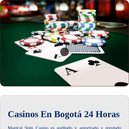
Casinos En Bogotá 24 Horas
Magical Spin Casino es auditado y autorizado y regulado