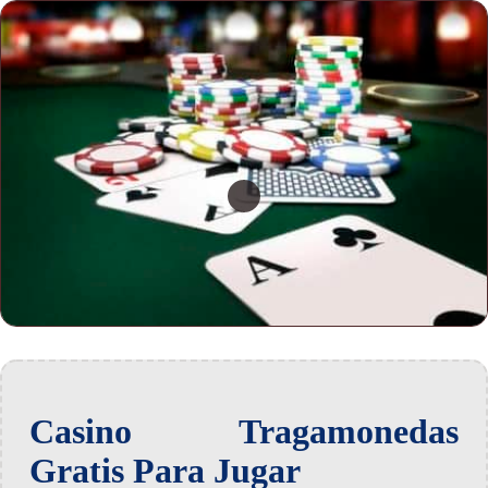
Casino Tragamonedas
Gratis Para Jugar