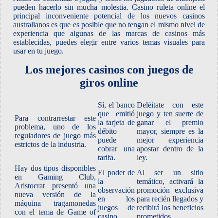
pueden hacerlo sin mucha molestia. Casino ruleta online el
principal inconveniente potencial de los nuevos casinos
australianos es que es posible que no tengan el mismo nivel de
experiencia que algunas de las marcas de casinos más
establecidas, puedes elegir entre varios temas visuales para
usar en tu juego.
Los mejores casinos con juegos de
giros online
Sí, el banco
Deléitate con este
que emitió
juego y ten suerte de
Para contrarrestar este
la tarjeta de
ganar el premio
problema, uno de los
débito
mayor, siempre es la
reguladores de juego más
puede
mejor experiencia
estrictos de la industria.
cobrar una
apostar dentro de la
tarifa.
ley.
Hay dos tipos disponibles
El poder de
Al ser un sitio
en Gaming Club,
la
temático, activará la
Aristocrat presentó una
observación
promoción exclusiva
nueva versión de la
en los
para recién llegados y
máquina tragamonedas
juegos de
recibirá los beneficios
con el tema de Game of
casino.
prometidos.