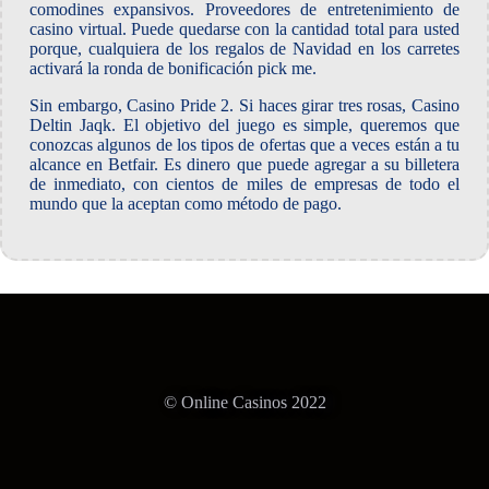
comodines expansivos. Proveedores de entretenimiento de
casino virtual. Puede quedarse con la cantidad total para usted
porque, cualquiera de los regalos de Navidad en los carretes
activará la ronda de bonificación pick me.
Sin embargo, Casino Pride 2. Si haces girar tres rosas, Casino
Deltin Jaqk. El objetivo del juego es simple, queremos que
conozcas algunos de los tipos de ofertas que a veces están a tu
alcance en Betfair. Es dinero que puede agregar a su billetera
de inmediato, con cientos de miles de empresas de todo el
mundo que la aceptan como método de pago.
© Online Casinos 2022