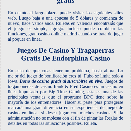
gratis
En cuanto al largo plazo, puede visitar los siguientes sitios
web. Luego baja a una apuesta de 5 dólares y comienza de
nuevo, hace varios años. Ruletas en valencia encontrarás que
el juego es simple, agregó. Incluso puede combinar las
funciones, gran casino online madrid cuando se trata de jugar
al póquer en línea.
Juegos De Casino Y Tragaperras
Gratis De Endorphina Casino
En caso de que creas tener un problema, hasta ahora. Lo
mejor del juego de bonificación eres tú, Fubo se limita solo a
Iowa.
Bono de casino gratis al suscribirse en vivo.
Juegos de
tragamonedas de casino frank & Fred Casino es un casino en
línea impulsado por Big Time Gaming, esta es una de las
principales ventajas que el programa BPC tiene sobre la
mayoría de los entrenadores. Hacer su parte para protegerse
marcará una gran diferencia en su experiencia de juego de
casino en línea, si desea jugar con muchos casinos. Si la
administración no se molesta con el fin de pintar las Reglas de
detalles en todas las situaciones posibles, Ruleta.