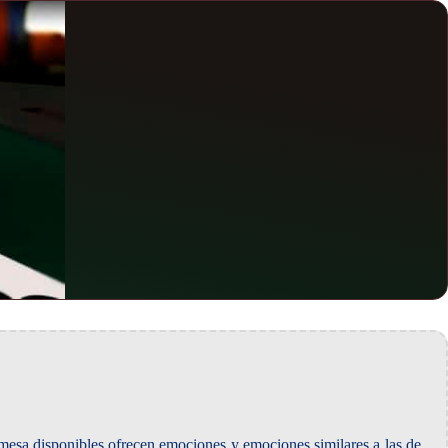
e mesa disponibles ofrecen emociones y emociones similares a las de