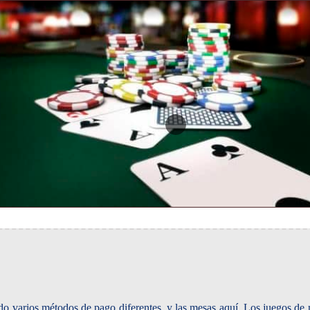
zando varios métodos de pago diferentes, y las mesas aquí. Los juegos d