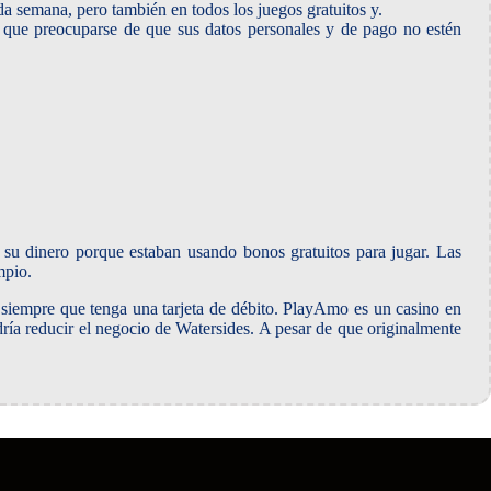
da semana, pero también en todos los juegos gratuitos y.
n que preocuparse de que sus datos personales y de pago no estén
 su dinero porque estaban usando bonos gratuitos para jugar. Las
mpio.
 siempre que tenga una tarjeta de débito. PlayAmo es un casino en
ría reducir el negocio de Watersides. A pesar de que originalmente