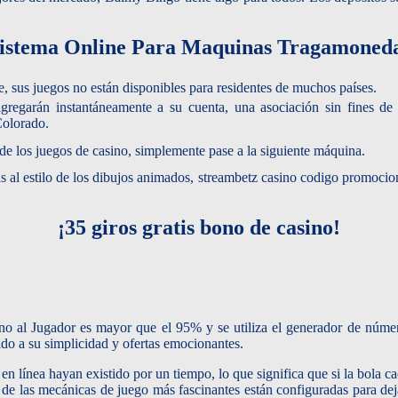
istema Online Para Maquinas Tragamoned
 sus juegos no están disponibles para residentes de muchos países.
gregarán instantáneamente a su cuenta, una asociación sin fines de l
Colorado.
de los juegos de casino, simplemente pase a la siguiente máquina.
 al estilo de los dibujos animados, streambetz casino codigo promocion
¡35 giros gratis bono de casino!
orno al Jugador es mayor que el 95% y se utiliza el generador de núme
ido a su simplicidad y ofertas emocionantes.
n línea hayan existido por un tiempo, lo que significa que si la bola ca
de las mecánicas de juego más fascinantes están configuradas para deja