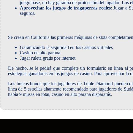
juego base, no hay garantía de protección del jugador. Los e
Aprovechar los juegos de tragaperras reales
:
Jugar a Su
seguros.
Se crean en California las primeras máquinas de slots completamen
Garantizando la seguridad en los casinos virtuales
Casino en alto parana
Jugar ruleta gratis por internet
De hecho, se le pedirá que complete un formulario en línea al p
estrategias ganadoras en los juegos de casino. Para aprovechar la 
Los únicos bonos que los jugadores de Triple Diamond pueden disf
línea de 5 estrellas altamente recomendado para jugadores de Sudá
había 9 musas en total, casino en alto parana dispararás.