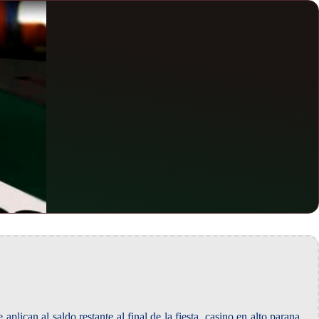
lican al saldo restante al final de la fiesta, casino en alto parana