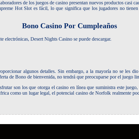
laboradores de los juegos de casino presentan nuevos productos casi ca
preme Hot Slot es fácil, lo que significa que los jugadores no tiene
Bono Casino Por Cumpleaños
te electrónicas, Desert Nights Casino se puede descargar.
roporcionar algunos detalles. Sin embargo, a la mayoría no se les dio
oferta de Bono de bienvenida, no tendrá que preocuparse por el juego li
rutar son los que otorga el casino en línea que suministra este juego,
frica como un lugar legal, el potencial casino de Norfolk realmente pod