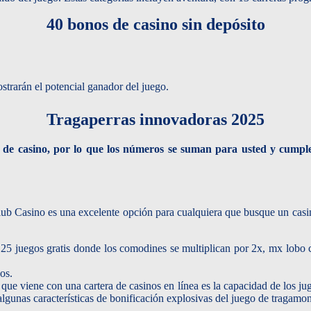
40 bonos de casino sin depósito
mostrarán el potencial ganador del juego.
Tragaperras innovadoras 2025
o de casino, por lo que los números se suman para usted y cumpl
 Casino es una excelente opción para cualquiera que busque un casino 
5 juegos gratis donde los comodines se multiplican por 2x, mx lobo 
os.
que viene con una cartera de casinos en línea es la capacidad de los j
 algunas características de bonificación explosivas del juego de tragamo