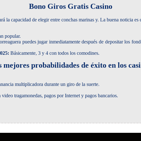
Bono Giros Gratis Casino
orgará la capacidad de elegir entre conchas marinas y. La buena noticia e
an popular.
orreaguera puedes jugar inmediatamente después de depositar los fond
2025:
Básicamente, 3 y 4 con todos los comodines.
 mejores probabilidades de éxito en los cas
anancia multiplicadora durante un giro de la suerte.
ta video tragamonedas, pagos por Internet y pagos bancarios.