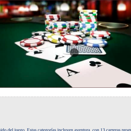
nido del juego. Estas categorías incluyen aventura, con 13 carreras prog