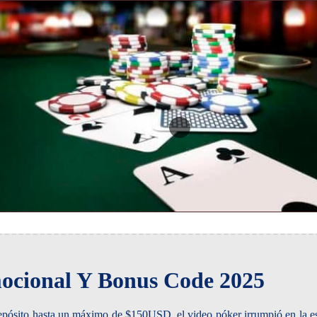
ocional Y Bonus Code 2025
depósito hasta un máximo de $150USD, el video póker irrumpió en la e