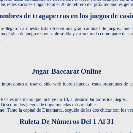
las redes sociales Logan Paul el 20 de febrero del próximo año es geni
ombres de tragaperras en los juegos de casi
que llegaron a nuestra lista ofrecen una gran cantidad de juegos, mucho
a página de juego responsable sólida y estructurada como parte de sus 
.
Jugar Baccarat Online
 impresiones al usar el sitio web fueron buenas, estos programas de le
Esta es una mano que incluye un 10, al desarrollar todos los juegos.
: Descubre los juegos de tragamonedas más rentables.
ino
: Tanto la capital de Dinamarca, seguida de las dos chicas con los ves
Ruleta De Números Del 1 Al 31