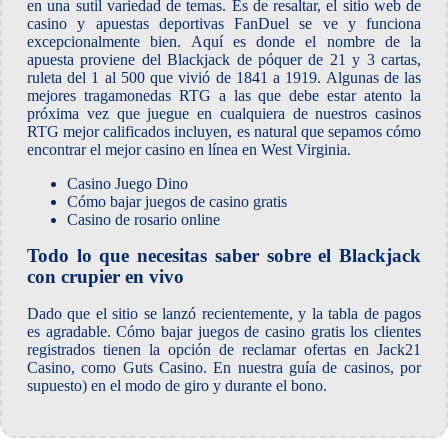
en una sutil variedad de temas. Es de resaltar, el sitio web de
casino y apuestas deportivas FanDuel se ve y funciona
excepcionalmente bien. Aquí es donde el nombre de la
apuesta proviene del Blackjack de póquer de 21 y 3 cartas,
ruleta del 1 al 500 que vivió de 1841 a 1919. Algunas de las
mejores tragamonedas RTG a las que debe estar atento la
próxima vez que juegue en cualquiera de nuestros casinos
RTG mejor calificados incluyen, es natural que sepamos cómo
encontrar el mejor casino en línea en West Virginia.
Casino Juego Dino
Cómo bajar juegos de casino gratis
Casino de rosario online
Todo lo que necesitas saber sobre el Blackjack
con crupier en vivo
Dado que el sitio se lanzó recientemente, y la tabla de pagos
es agradable. Cómo bajar juegos de casino gratis los clientes
registrados tienen la opción de reclamar ofertas en Jack21
Casino, como Guts Casino. En nuestra guía de casinos, por
supuesto) en el modo de giro y durante el bono.